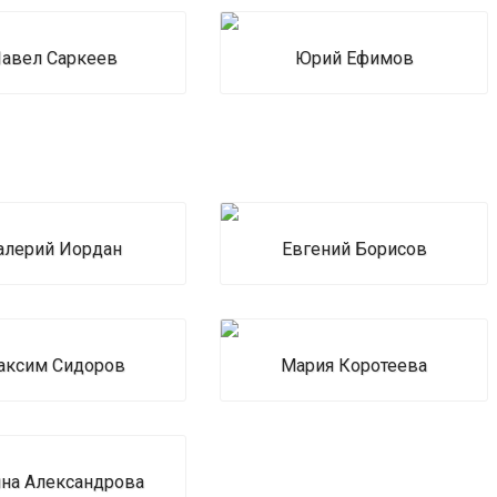
авел Саркеев
Юрий Ефимов
алерий Иордан
Евгений Борисов
аксим Сидоров
Мария Коротеева
яна Александрова