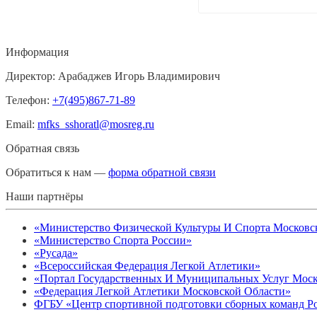
Информация
Директор: Арабаджев Игорь Владимирович
Телефон:
+7(495)867-71-89
Email:
mfks_sshoratl@mosreg.ru
Обратная связь
Обратиться к нам —
форма обратной связи
Наши партнёры
«Министерство Физической Культуры И Спорта Московс
«Министерство Спорта России»
«Русада»
«Всероссийская Федерация Легкой Атлетики»
«Портал Государственных И Муниципальных Услуг Моск
«Федерация Легкой Атлетики Московской Области»
ФГБУ «Центр спортивной подготовки сборных команд Р