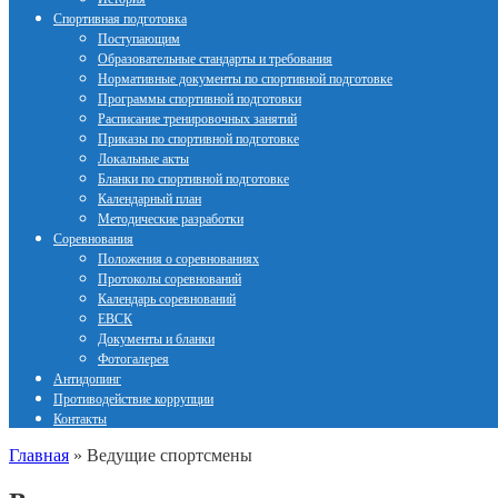
Спортивная подготовка
Поступающим
Образовательные стандарты и требования
Нормативные документы по спортивной подготовке
Программы спортивной подготовки
Расписание тренировочных занятий
Приказы по спортивной подготовке
Локальные акты
Бланки по спортивной подготовке
Календарный план
Методические разработки
Соревнования
Положения о соревнованиях
Протоколы соревнований
Календарь соревнований
ЕВСК
Документы и бланки
Фотогалерея
Антидопинг
Противодействие коррупции
Контакты
Главная
»
Ведущие спортсмены