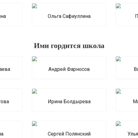
ина
Ольга Сафиуллина
П
Ими гордится школа
аева
Андрей Фарносов
В
това
Ирина Болдырева
М
на
Сергей Полянский
Уль