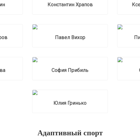
ин
Константин Храпов
Кс
ров
Павел Вихор
Пи
ва
София Прибиль
Юлия Гринько
Адаптивный спорт