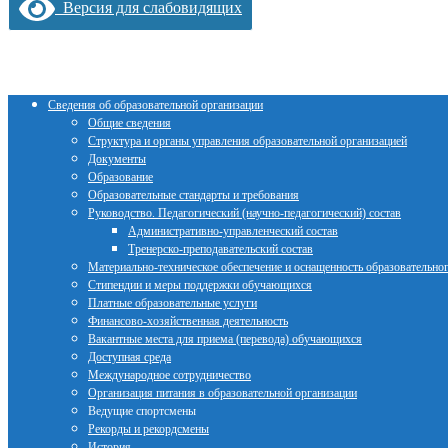
Версия для слабовидящих
Сведения об образовательной организации
Общие сведения
Структура и органы управления образовательной организацией
Документы
Образование
Образовательные стандарты и требования
Руководство. Педагогический (научно-педагогический) состав
Административно-управленческий состав
Тренерско-преподавательский состав
Материально-техническое обеспечение и оснащенность образовательног
Стипендии и меры поддержки обучающихся
Платные образовательные услуги
Финансово-хозяйственная деятельность
Вакантные места для приема (перевода) обучающихся
Доступная среда
Международное сотрудничество
Организация питания в образовательной организации
Ведущие спортсмены
Рекорды и рекордсмены
История