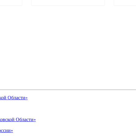
кой Области»
овской Области»
оссии»