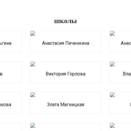
школы
ьгина
Анастасия Печенкина
Анас
ов
Виктория Горлова
Вла
икова
Злата Магницкая