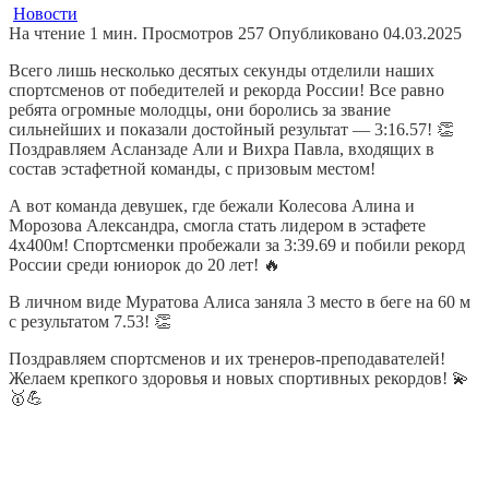
Новости
На чтение
1 мин.
Просмотров
257
Опубликовано
04.03.2025
Всего лишь несколько десятых секунды отделили наших
спортсменов от победителей и рекорда России! Все равно
ребята огромные молодцы, они боролись за звание
сильнейших и показали достойный результат — 3:16.57! 👏
Поздравляем Асланзаде Али и Вихра Павла, входящих в
состав эстафетной команды, с призовым местом!
А вот команда девушек, где бежали Колесова Алина и
Морозова Александра, смогла стать лидером в эстафете
4х400м! Спортсменки пробежали за 3:39.69 и побили рекорд
России среди юниорок до 20 лет! 🔥
В личном виде Муратова Алиса заняла 3 место в беге на 60 м
с результатом 7.53! 👏
Поздравляем спортсменов и их тренеров-преподавателей!
Желаем крепкого здоровья и новых спортивных рекордов! 💫
🥇💪