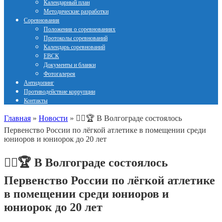
Календарный план
Методические разработки
Соревнования
Положения о соревнованиях
Протоколы соревнований
Календарь соревнований
ЕВСК
Документы и бланки
Фотогалерея
Антидопинг
Противодействие коррупции
Контакты
Главная
»
Новости
»
🏃‍♂️🏆 В Волгограде состоялось
Первенство России по лёгкой атлетике в помещении среди
юниоров и юниорок до 20 лет
🏃‍♂️🏆 В Волгограде состоялось
Первенство России по лёгкой атлетике
в помещении среди юниоров и
юниорок до 20 лет