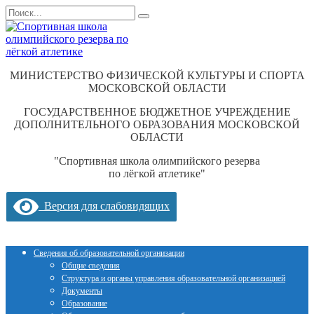
Перейти
Search
к
for:
содержанию
МИНИСТЕРСТВО ФИЗИЧЕСКОЙ КУЛЬТУРЫ И СПОРТА
МОСКОВСКОЙ ОБЛАСТИ
ГОСУДАРСТВЕННОЕ БЮДЖЕТНОЕ УЧРЕЖДЕНИЕ
ДОПОЛНИТЕЛЬНОГО ОБРАЗОВАНИЯ МОСКОВСКОЙ
ОБЛАСТИ
"Спортивная школа олимпийского резерва
по лёгкой атлетике"
Версия для слабовидящих
Сведения об образовательной организации
Общие сведения
Структура и органы управления образовательной организацией
Документы
Образование