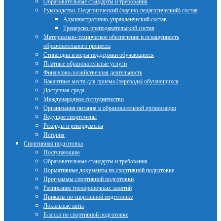
Образовательные стандарты и требования
Руководство. Педагогический (научно-педагогический) состав
Административно-управленческий состав
Тренерско-преподавательский состав
Материально-техническое обеспечение и оснащенность
образовательного процесса
Стипендии и меры поддержки обучающихся
Платные образовательные услуги
Финансово-хозяйственная деятельность
Вакантные места для приема (перевода) обучающихся
Доступная среда
Международное сотрудничество
Организация питания в образовательной организации
Ведущие спортсмены
Рекорды и рекордсмены
История
Спортивная подготовка
Поступающим
Образовательные стандарты и требования
Нормативные документы по спортивной подготовке
Программы спортивной подготовки
Расписание тренировочных занятий
Приказы по спортивной подготовке
Локальные акты
Бланки по спортивной подготовке