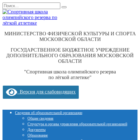
Перейти
Search
к
for:
содержанию
МИНИСТЕРСТВО ФИЗИЧЕСКОЙ КУЛЬТУРЫ И СПОРТА
МОСКОВСКОЙ ОБЛАСТИ
ГОСУДАРСТВЕННОЕ БЮДЖЕТНОЕ УЧРЕЖДЕНИЕ
ДОПОЛНИТЕЛЬНОГО ОБРАЗОВАНИЯ МОСКОВСКОЙ
ОБЛАСТИ
"Спортивная школа олимпийского резерва
по лёгкой атлетике"
Версия для слабовидящих
Сведения об образовательной организации
Общие сведения
Структура и органы управления образовательной организацией
Документы
Образование