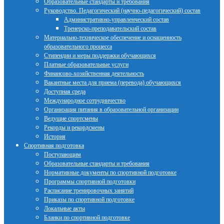
Образовательные стандарты и требования
Руководство. Педагогический (научно-педагогический) состав
Административно-управленческий состав
Тренерско-преподавательский состав
Материально-техническое обеспечение и оснащенность
образовательного процесса
Стипендии и меры поддержки обучающихся
Платные образовательные услуги
Финансово-хозяйственная деятельность
Вакантные места для приема (перевода) обучающихся
Доступная среда
Международное сотрудничество
Организация питания в образовательной организации
Ведущие спортсмены
Рекорды и рекордсмены
История
Спортивная подготовка
Поступающим
Образовательные стандарты и требования
Нормативные документы по спортивной подготовке
Программы спортивной подготовки
Расписание тренировочных занятий
Приказы по спортивной подготовке
Локальные акты
Бланки по спортивной подготовке