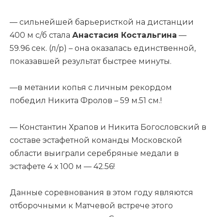
— сильнейшей барьеристкой на дистанции
400 м с/б стала
Анастасия Костальгина
—
59.96 сек. (л/р) – она оказалась единственной,
показавшей результат быстрее минуты.
—в метании копья с личным рекордом
победил Никита Фролов – 59 м.51 см.!
— Константин Храпов и Никита Богословский в
составе эстафетной команды Московской
области выиграли серебряные медали в
эстафете 4 х 100 м — 42.56!
Данные соревнования в этом году являются
отборочными к Матчевой встрече этого