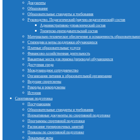
Документы
Образование
Образовательные стандарты и требования
Руководство. Педагогический (научно-педагогический) состав
Административно-управленческий состав
Тренерско-преподавательский состав
Материально-техническое обеспечение и оснащенность образовательног
Стипендии и меры поддержки обучающихся
Платные образовательные услуги
Финансово-хозяйственная деятельность
Вакантные места для приема (перевода) обучающихся
Доступная среда
Международное сотрудничество
Организация питания в образовательной организации
Ведущие спортсмены
Рекорды и рекордсмены
История
Спортивная подготовка
Поступающим
Образовательные стандарты и требования
Нормативные документы по спортивной подготовке
Программы спортивной подготовки
Расписание тренировочных занятий
Приказы по спортивной подготовке
Локальные акты