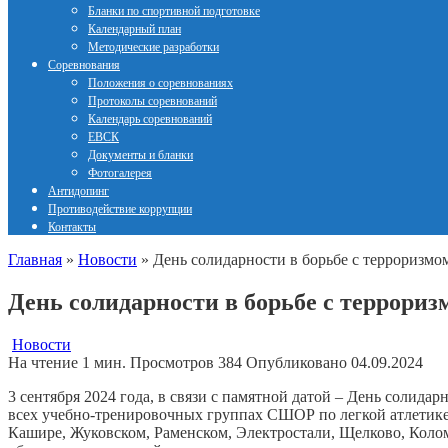
Бланки по спортивной подготовке
Календарный план
Методические разработки
Соревнования
Положения о соревнованиях
Протоколы соревнований
Календарь соревнований
ЕВСК
Документы и бланки
Фотогалерея
Антидопинг
Противодействие коррупции
Контакты
Главная
»
Новости
»
День солидарности в борьбе с терроризмо
День солидарности в борьбе с террориз
Новости
На чтение
1 мин.
Просмотров
384
Опубликовано
04.09.2024
3 сентября 2024 года, в связи с памятной датой – День солидар
всех учебно-тренировочных группах СШОР по легкой атлетике
Кашире, Жуковском, Раменском, Электростали, Щелково, Коло