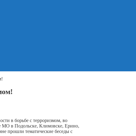
м!
мом!
ности в борьбе с терроризмом, во
 МО в Подольске, Климовске, Ерино,
мне прошли тематические беседы с