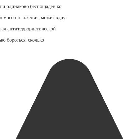
м и одинаково беспощаден ко
аемого положения, может вдруг
енал антитеррористической
ко бороться, сколько